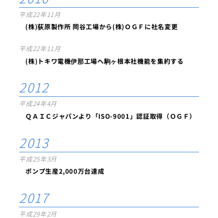
平成22年11月
(株)荻原製作所 岡谷工場から(株)ＯＧＦに社名変更
平成22年11月
(株)トキワ電機伊那工場へ駒ヶ根本社機能を集約する
2012
平成24年4月
ＱＡＩＣジャパンより「ISO-9001」認証取得（ＯＧＦ）
2013
平成25年3月
ポンプ生産2,000万台達成
2017
平成29年2月