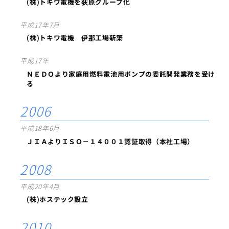
(株)トキワ電機を荻原グループ化
平成17年7月
(株)トキワ電機 伊那工場新築
平成17年
ＮＥＤＯより家庭用燃料電池用ポンプの委託開発業務を受け
る
2006
平成18年6月
ＪＩＡよりＩＳＯ－１４００１認証取得（本社工場）
2008
平成20年4月
(株)ホステック設立
2010