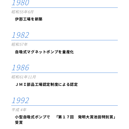
1980
昭和55年6月
伊那工場を新築
1982
昭和57年
自吸式マグネットポンプを量産化
1986
昭和61年11月
ＪＭＩ部品工場認定制度による認定
1992
平成 4年
小型自吸式ポンプで 「第１７回 発明大賞池田特別賞」
受賞