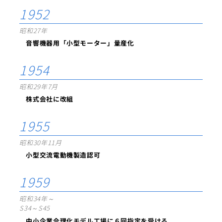
1952
昭和27年
音響機器用「小型モーター」量産化
1954
昭和29年7月
株式会社に改組
1955
昭和30年11月
小型交流電動機製造認可
1959
昭和34年～
S34～S45
中小企業合理化モデル工場に６回指定を受ける