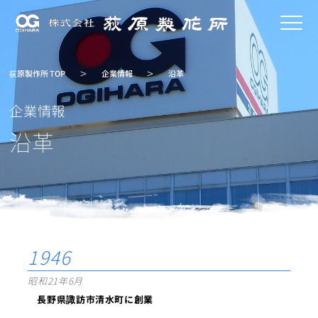
荻原製作所 TOP
企業情報
沿革
企業情報
沿革
1946
昭和21年6月
長野県諏訪市清水町に創業